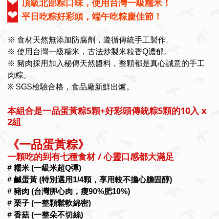
❤
頂級北部粽口味，使用台灣一級糯米！
❤
平日吃粽好彩頭，端午吃粽慶佳節！
。
※ 食材天然無添加防腐劑，遵循傳統手工製作
※ 使用台灣一級糯米，古法炒製米粒香Q濃郁。
※ 豬肉採用加入秘傳天然醬料，整顆都是真心誠意的手工
肉粽。
※ SGS檢驗合格，食品廠新鮮出爐。
本組合是一品蛋黃粽5顆+好彩頭傳統粽5顆的10入 x
2組
《一品蛋黃粽》
一顆吃的到有七種食材 / 心靈口感都大滿足
# 糯米 (一級米超Q彈)
# 鹹蛋黃 (特別選用1/4顆，享用較不擔心膽固醇)
# 豬肉 (台灣胛心肉，瘦90%肥10%)
# 栗子 (一整顆鬆軟綿密)
# 香菇 (一整朵不切絲)