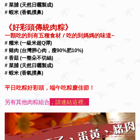
# 菜脯 (天然日曬製成)
# 蝦米 (香氣撲鼻)
《好彩頭傳統肉粽》
一顆吃的到有五種食材 / 吃的到媽媽的味道~
# 糯米 (一級米超Q彈)
# 豬肉 (台灣胛心肉，瘦90%肥10%)
# 香菇 (一整朵不切絲)
# 菜脯 (天然日曬製成)
# 蝦米 (香氣撲鼻)
平日吃粽好彩頭，端午吃粽慶佳節！
另有其他肉粽組合
，請連結這裡。