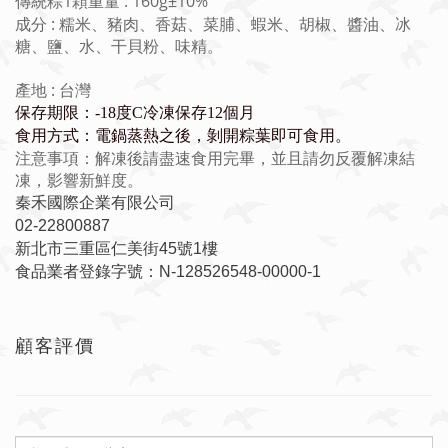
傳統粽1顆重量 : 160g±10%
成分 : 糯米、豬肉、香菇、菜脯、蝦米、胡椒、醬油、冰
糖、鹽、水
、干貝粉、味精
。
產地 : 台灣
保存期限：-18度C冷凍保存12個月
食用方式：電鍋蒸熱之後，剝開粽葉即可食用。
注意事項：解凍後請盡速食用完畢，並且請勿反覆解凍結
凍，影響新鮮度。
秦禾國際企業有限公司
02-22800887
新北市三重區仁美街45號1樓
食品業者登錄字號：N-128526548-00000-1
顧客評價