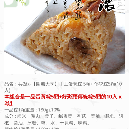
品名：共2組-【圍爐大亨】手工蛋黃粽 5顆+ 傳統粽5顆(10
入)
本組合是一品蛋黃粽5顆+好彩頭傳統粽5顆的10入 x
2組
一品粽1顆重量 : 180g±10%
成分 : 糯米、豬肉、栗子、鹹蛋黃、香菇、菜脯、蝦米、胡
椒、醬油、冰糖、鹽、水、
干貝粉、味精
。